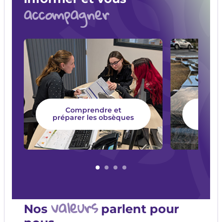
accompagner
Comprendre et
Chois
préparer les obsèques
valeurs
Nos
parlent pour