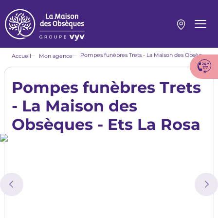
Aller
au
contenu
Menu
principal
princi
Fil
Pompes funèbres Trets - La Maison des Obsèques - Ets La Rosa
Accueil
Mon agence
d'Ariane
Pompes funèbres Trets
- La Maison des
Obsèques - Ets La Rosa