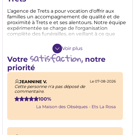
L’agence de Trets a pour vocation d'offrir aux
familles un accompagnement de qualité et de
proximité à Trets e et ses alentours. Notre équipe
expérimentée se charge de l'organisation
complète des funérailles, en veillant à ce que
chaque étape soit empreinte de dignité et de
respect. Forts de notre expérience et de notre
Voir plus
dévouement, nous vous assurons un
satisfaction,
accompagnement professionnel et
Votre
notre
respectueux. Depuis 1973 les Etablissements La
priorité
Rosa accompagnent les familles.
JEANNINE V.
Le 07-08-2026
Cette personne n'a pas déposé de
commentaire.
100%
La Maison des Obsèques - Ets La Rosa