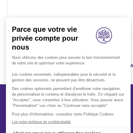
1ER RÉSEAU FUNÉRAIRE FR
A propos
Qui sommes-nous ?
Notre mission
Nos conseils
Nos engagements
Nous rejoindre