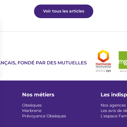
Voir tous les articles
Image
ANÇAIS, FONDÉ PAR DES MUTUELLES
Nos métiers
Les indis
Obsèques
Nos agences
Marbrerie
Les avis de d
Prévoyance Obsèques
L'espace Fam