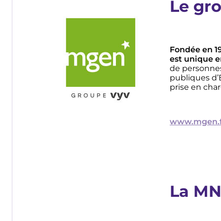
Le gr
Image
Fondée en 19
est unique e
de personne
publiques d’É
prise en cha
www.mgen.f
La M