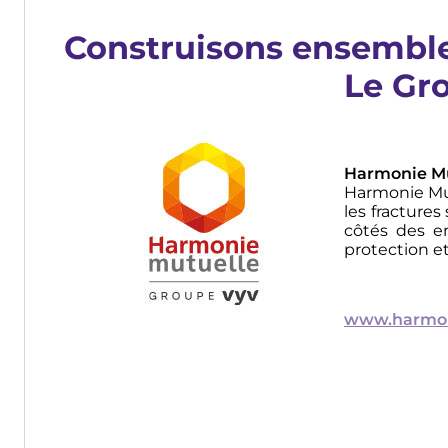
Construisons ensemble
Le Gr
Image
Harmonie M
Harmonie Mu
les fracture
côtés des en
protection e
www.harmon