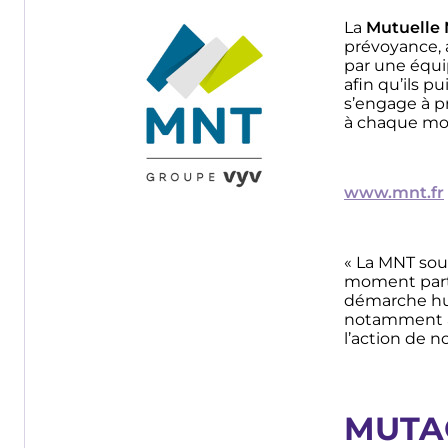
Image
La
Mutuelle 
prévoyance, 
par une équi
afin qu’ils p
s’engage à pr
à chaque mom
www.mnt.fr
« La MNT sou
moment parti
démarche huma
notamment au
l’action de n
MUTA