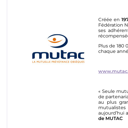
Créée en
19
Fédération Na
Image
ses adhéren
récompensée 
Plus de 180 0
chaque année
www.mutac
« Seule mutu
de partenari
au plus gra
mutualistes 
aujourd’hui
de MUTAC