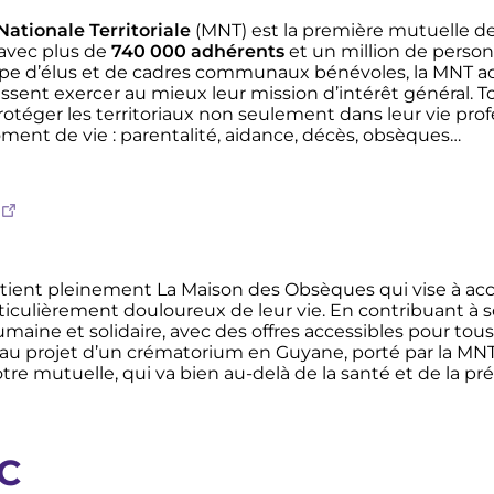
Nationale Territoriale
(MNT) est la première mutuelle d
avec plus de
740 000 adhérents
et un million de personn
pe d’élus et de cadres communaux bénévoles, la MNT a
uissent exercer au mieux leur mission d’intérêt général. T
otéger les territoriaux non seulement dans leur vie prof
ent de vie : parentalité, aidance, décès, obsèques…
tient pleinement La Maison des Obsèques qui vise à a
culièrement douloureux de leur vie. En contribuant à so
ine et solidaire, avec des offres accessibles pour tous 
 projet d’un crématorium en Guyane, porté par la MNT e
otre mutuelle, qui va bien au-delà de la santé et de la p
C