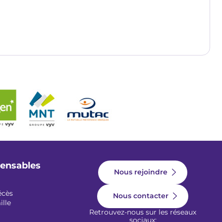
pensables
Nous rejoindre
écès
Nous contacter
ille
Retrouvez-nous sur les réseaux
sociaux: