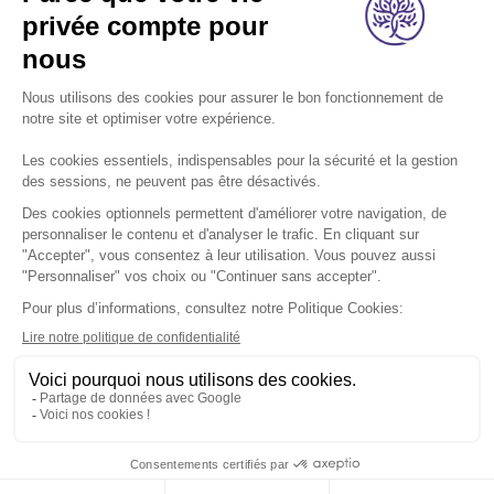
A propos
Nos métiers
Les indispensables
Nous rejoindre
Nous contacter
Retrouvez-nous sur les réseaux sociaux:
Footer
légal
Mentions légales
Données personnelles
Cookies