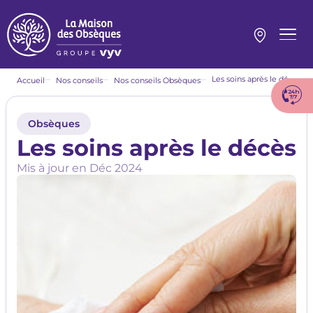
Aller
au
contenu
Menu
principal
princi
Fil
Les soins après le décès
Accueil
Nos conseils
Nos conseils Obsèques
d'Ariane
Obsèques
Les soins après le décès
Mis à jour en
Déc 2024
Image