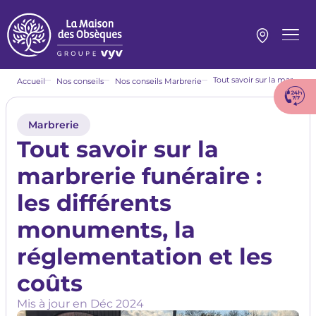
Aller
au
contenu
Menu
principal
princi
Fil
Tout savoir sur la marbrerie funéraire : les différents monuments, la réglementation et les coûts
Accueil
Nos conseils
Nos conseils Marbrerie
d'Ariane
Marbrerie
Tout savoir sur la
marbrerie funéraire :
les différents
monuments, la
réglementation et les
coûts
Mis à jour en
Déc 2024