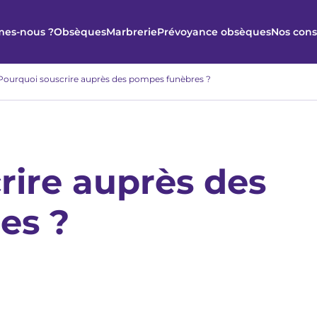
es-nous ?
Obsèques
Marbrerie
Prévoyance obsèques
Nos cons
Pourquoi souscrire auprès des pompes funèbres ?
rire auprès des
es ?