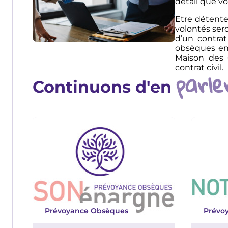
détail que v
Etre détente
volontés ser
d’un contra
obsèques en 
Maison des 
contrat civil.
parle
Continuons d'en
Prévoyance Obsèques
Prévo