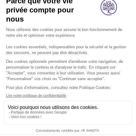
A propos
Nos métiers
Les indispensables
Nous rejoindre
Nous contacter
Retrouvez-nous sur les réseaux sociaux:
Footer
légal
Mentions légales
Données personnelles
Cookies