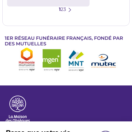
Pagination
Page
1
Page
2
Page
3
Page
suivante
1ER RÉSEAU FUNÉRAIRE FRANÇAIS, FONDÉ PAR
DES MUTUELLES
Image