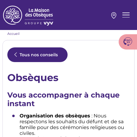
Aller
au
contenu
Menu
principal
princi
Fil
Accueil
d'Ariane
Tous nos conseils
Obsèques
Vous accompagner à chaque
instant
Organisation des obsèques
: Nous
respectons les souhaits du défunt et de sa
famille pour des cérémonies religieuses ou
civiles.