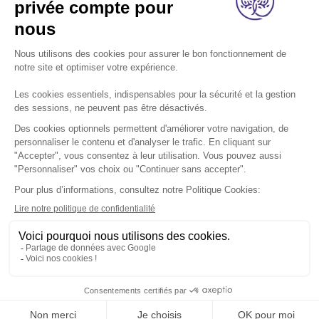
A propos
Nos métiers
Les indispensables
Nous rejoindre
Nous contacter
Retrouvez-nous sur les réseaux sociaux:
Footer
légal
Mentions légales
Données personnelles
Cookies