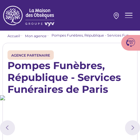
Aller
au
contenu
Menu
principal
princi
Fil
Pompes Funèbres, République - Services Funéraires de Paris
Accueil
Mon agence
d'Ariane
Agence Partenaire
Pompes Funèbres,
République - Services
Funéraires de Paris