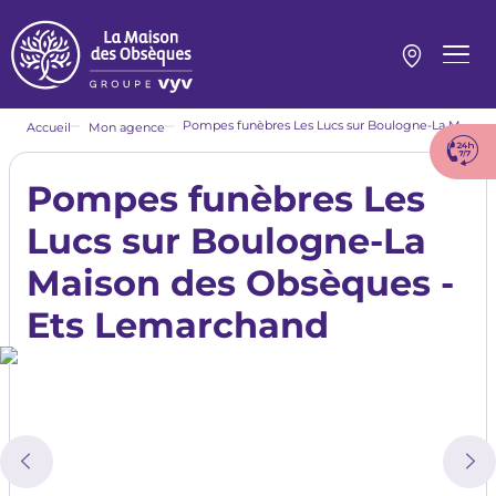
Aller
au
contenu
Menu
principal
princi
Fil
Pompes funèbres Les Lucs sur Boulogne-La Maison des Obsèques - Ets Lemarchand
Accueil
Mon agence
d'Ariane
Pompes funèbres Les
Lucs sur Boulogne-La
Maison des Obsèques -
Ets Lemarchand