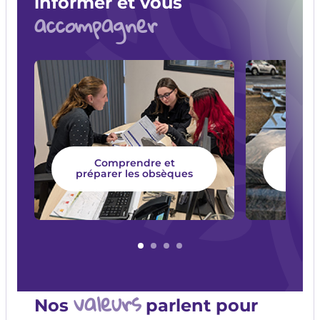
informer et vous
accompagner
Comprendre et
Chois
préparer les obsèques
valeurs
Nos
parlent pour