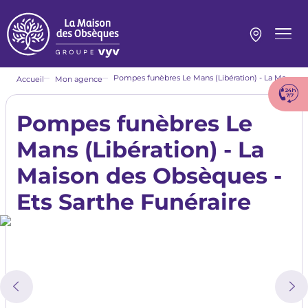
Aller
au
contenu
Menu
principal
princi
Fil
Pompes funèbres Le Mans (Libération) - La Maison des Obsèques - Ets Sarthe Funéraire
Accueil
Mon agence
d'Ariane
Pompes funèbres Le
Mans (Libération) - La
Maison des Obsèques -
Ets Sarthe Funéraire