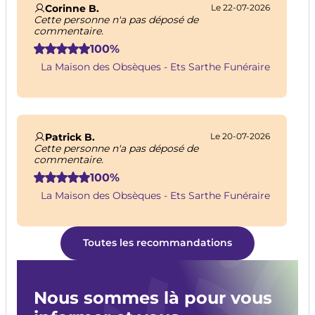
Corinne B.
Le 22-07-2026
et de respect. Forts de notre expérience et de
Cette personne n'a pas déposé de
notre dévouement, nous vous assurons un
commentaire.
accompagnement professionnel et
100%
respectueux. Texte à adapter en fonction de
l’histoire de l’agence ou des établissements. Ne
La Maison des Obsèques - Ets Sarthe Funéraire
vous limitez pas sur la quantité de texte.
Patrick B.
Le 20-07-2026
Cette personne n'a pas déposé de
commentaire.
100%
La Maison des Obsèques - Ets Sarthe Funéraire
Toutes les recommandations
Nous sommes là pour vous