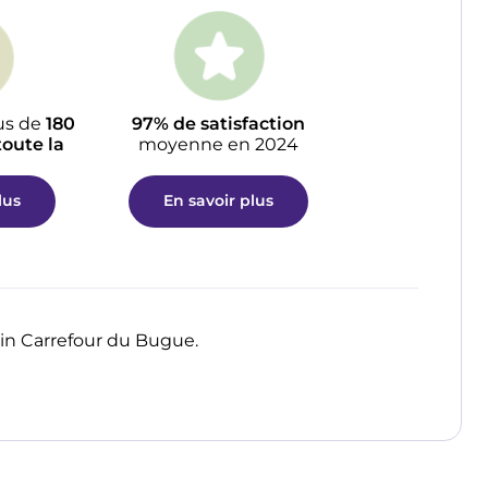
us de
180
97% de satisfaction
oute la
moyenne en 2024
lus
En savoir plus
sin Carrefour du Bugue.