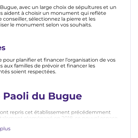
Bugue, avec un large choix de sépultures et un
 aident à choisir un monument qui reflète
conseiller, sélectionnez la pierre et les
liser le monument selon vos souhaits.
es
ur planifier et financer l’organisation de vos
aux familles de prévoir et financer les
ontés soient respectées.
e Paoli du Bugue
li ont repris cet établissement précédemment
otalement réaménagé en 2018, ce nouvel espace
accompagnement de qualité et de proximité grâce
 plus
aisible. Notre équipe expérimentée se charge
ant à ce que chaque étape soit empreinte de