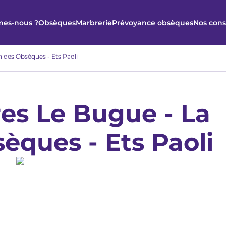
es-nous ?
Obsèques
Marbrerie
Prévoyance obsèques
Nos cons
 des Obsèques - Ets Paoli
es Le Bugue - La
èques - Ets Paoli