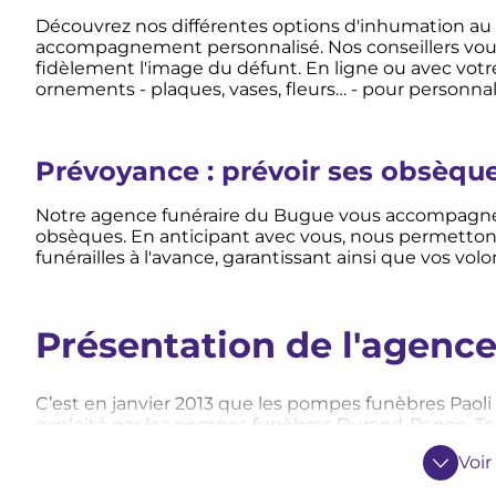
Découvrez nos différentes options d'inhumation au 
accompagnement personnalisé. Nos conseillers vous
fidèlement l'image du défunt. En ligne ou avec votre 
ornements - plaques, vases, fleurs… - pour personna
Prévoyance : prévoir ses obsèqu
Notre agence funéraire du Bugue vous accompagne po
obsèques. En anticipant avec vous, nous permettons 
funérailles à l'avance, garantissant ainsi que vos vol
Présentation de l'agenc
C’est en janvier 2013 que les pompes funèbres Pao
exploité par les pompes funèbres Durand-Papon. T
funéraire a pour vocation d'offrir aux familles un 
Voir
notamment à une chambre funéraire spacieuse et p
de l'organisation complète des funérailles, en veill