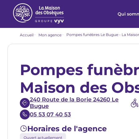
Aller
au
Qui somm
contenu
principal
Fil
Pompes funèbres Le Bugue - La Maison
Accueil
Mon agence
d'Ariane
Pompes funèbr
Maison des Obs
240 Route de la Borie 24260 Le
Bugue
05 53 07 40 53
Horaires de l'agence
Ouvert actuellement