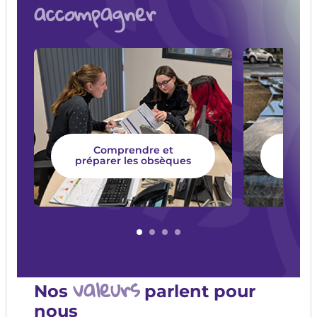
accompagner
Comprendre et
Chois
préparer les obsèques
valeurs
Nos
parlent pour
nous