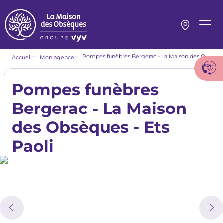
Aller
au
contenu
Menu
principal
princi
Fil
Pompes funèbres Bergerac - La Maison des Obsèques - Ets Paoli
Accueil
Mon agence
d'Ariane
Pompes funèbres
Bergerac - La Maison
des Obsèques - Ets
Paoli