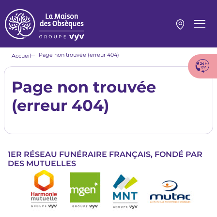
Aller
au
contenu
Menu
principal
princi
Fil
Page non trouvée (erreur 404)
Accueil
d'Ariane
Page non trouvée
(erreur 404)
1ER RÉSEAU FUNÉRAIRE FRANÇAIS, FONDÉ PAR
DES MUTUELLES
Image