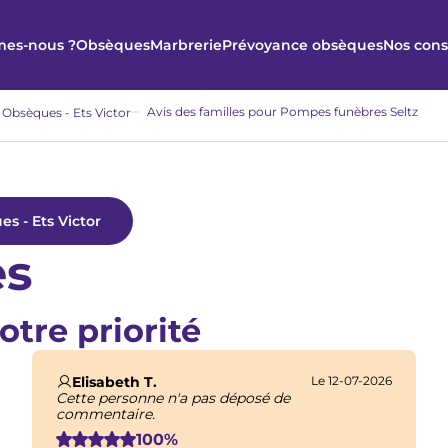
es-nous ?
Obsèques
Marbrerie
Prévoyance obsèques
Nos cons
Avis des familles pour Pompes funèbres Seltz
 Obsèques - Ets Victor
s - Ets Victor
es
otre priorité
Elisabeth T.
Le 12-07-2026
Cette personne n'a pas déposé de
commentaire.
100%