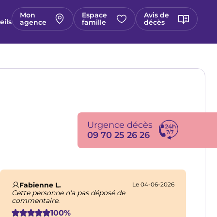
Mon
Espace
Avis de
eils
agence
famille
décès
Urgence décès
09 70 25 26 26
Fabienne L.
Le 04-06-2026
Cette personne n'a pas déposé de
commentaire.
100%