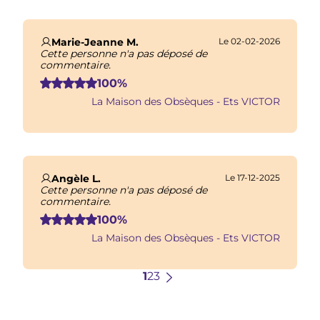
Marie-Jeanne M.
Le 02-02-2026
Cette personne n'a pas déposé de
commentaire.
100%
La Maison des Obsèques - Ets VICTOR
Angèle L.
Le 17-12-2025
Cette personne n'a pas déposé de
commentaire.
100%
La Maison des Obsèques - Ets VICTOR
Page
1
Page
2
Page
3
Page
Dernière
suivante
page