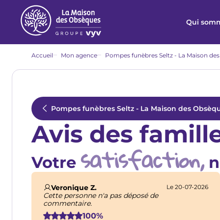
Aller
au
Qui somm
contenu
principal
Fil
Accueil
Mon agence
Pompes funèbres Seltz - La Maison des
d'Ariane
Pompes funèbres Seltz - La Maison des Obsèque
Avis des famill
satisfaction,
Votre
n
Veronique Z.
Le 20-07-2026
Cette personne n'a pas déposé de
commentaire.
100%