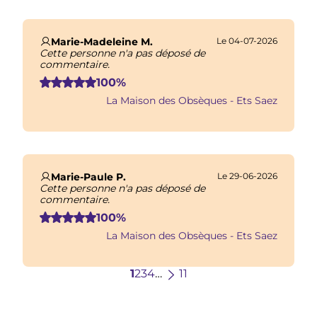
Marie-Madeleine M.
Le 04-07-2026
Cette personne n'a pas déposé de
commentaire.
100%
La Maison des Obsèques - Ets Saez
Marie-Paule P.
Le 29-06-2026
Cette personne n'a pas déposé de
commentaire.
100%
La Maison des Obsèques - Ets Saez
Page
1
Page
2
Page
3
Page
4
…
Page
Dernière
11
suivante
page