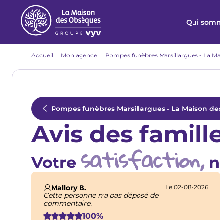
Aller
au
Qui somm
contenu
principal
Fil
Accueil
Mon agence
Pompes funèbres Marsillargues - La Ma
d'Ariane
Pompes funèbres Marsillargues - La Maison de
Avis des famill
satisfaction,
Votre
n
Mallory B.
Le 02-08-2026
Cette personne n'a pas déposé de
commentaire.
100%