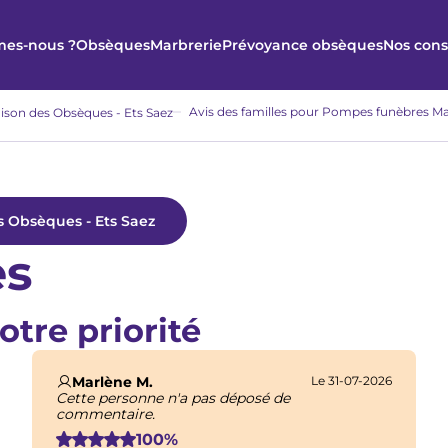
es-nous ?
Obsèques
Marbrerie
Prévoyance obsèques
Nos cons
Avis des familles pour Pompes funèbres Ma
ison des Obsèques - Ets Saez
s Obsèques - Ets Saez
es
otre priorité
Marlène M.
Le 31-07-2026
Cette personne n'a pas déposé de
commentaire.
100%