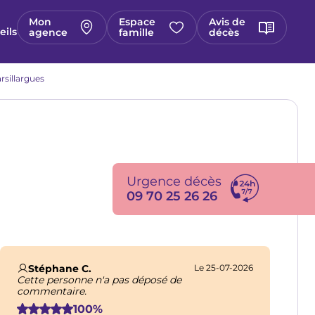
Mon
Espace
Avis de
eils
agence
famille
décès
rsillargues
Urgence décès
09 70 25 26 26
Stéphane C.
Le 25-07-2026
Cette personne n'a pas déposé de
commentaire.
100%