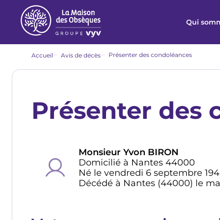
Aller
au
Qui somm
contenu
principal
Fil
Présenter des condoléances
Accueil
Avis de décès
d'Ariane
Présenter des 
Monsieur Yvon BIRON
Domicilié à Nantes 44000
Né le vendredi 6 septembre 19
Décédé à Nantes (44000) le mard