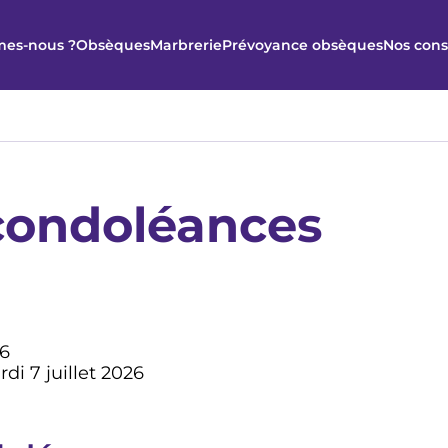
es-nous ?
Obsèques
Marbrerie
Prévoyance obsèques
Nos cons
condoléances
46
i 7 juillet 2026