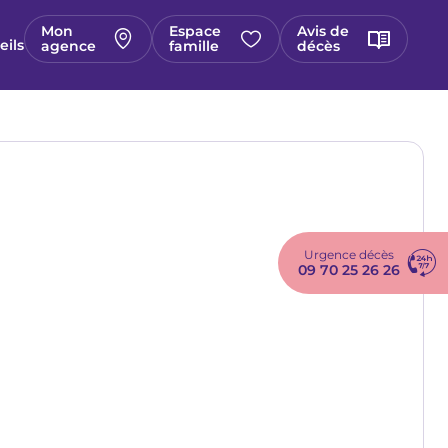
Mon
Espace
Avis de
eils
agence
famille
décès
Urgence décès
09 70 25 26 26