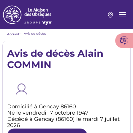
Aller
au
contenu
Menu
principal
princi
Fil
Avis de décès
Accueil
d'Ariane
Avis de décès Alain
COMMIN
Domicilié à Gencay 86160
Né le vendredi 17 octobre 1947
Décédé à Gencay (86160) le mardi 7 juillet
2026