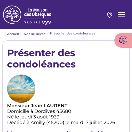
Aller
au
contenu
Menu
principal
princi
Fil
Présenter des condoléances
Accueil
Avis de décès
d'Ariane
Présenter des
condoléances
Monsieur Jean LAURENT
Domicilié à Dordives 45680
Né le jeudi 3 août 1939
Décédé à Amilly (45200) le mardi 7 juillet 2026