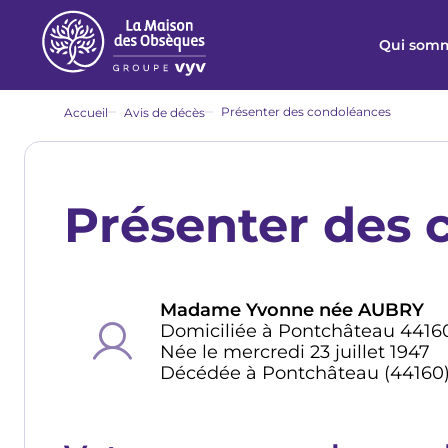
Aller
au
Qui somm
contenu
principal
Fil
Présenter des condoléances
Accueil
Avis de décès
d'Ariane
Présenter des 
Madame Yvonne née AUBRY
Domiciliée à Pontchâteau 4416
Née le mercredi 23 juillet 1947
Décédée à Pontchâteau (44160) 