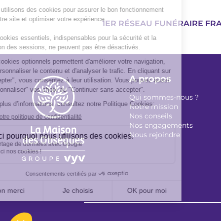
1ER RÉSEAU FUNÉRAIRE FR
A propos
Qui sommes-nous ?
Notre mission
Nos conseils
Nos engagements
Nous rejoindre
Footer
légal