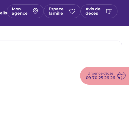
Mon
Espace
Avis de
eils
agence
famille
décès
Urgence décès
09 70 25 26 26