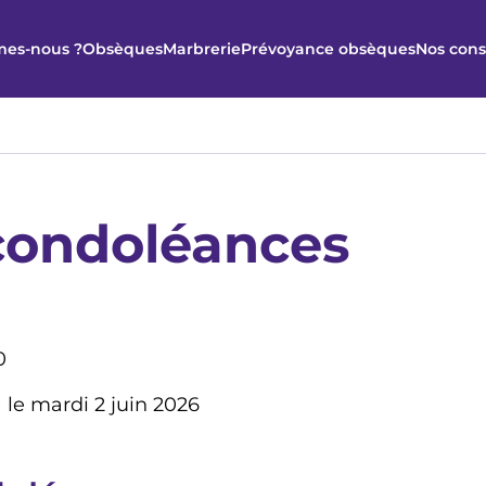
es-nous ?
Obsèques
Marbrerie
Prévoyance obsèques
Nos cons
condoléances
0
le mardi 2 juin 2026