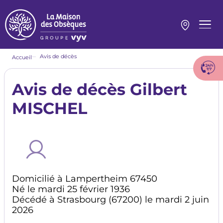
Aller
au
contenu
Menu
principal
princi
Fil
Avis de décès
Accueil
d'Ariane
Avis de décès Gilbert
MISCHEL
Domicilié à Lampertheim 67450
Né le mardi 25 février 1936
Décédé à Strasbourg (67200) le mardi 2 juin
2026