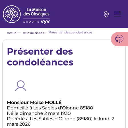
Aller
au
contenu
Menu
principal
princi
Fil
Présenter des condoléances
Accueil
Avis de décès
d'Ariane
Présenter des
condoléances
Monsieur Moïse MOLLÉ
Domicilié à Les Sables d'Olonne 85180
Né le dimanche 2 mars 1930
Décédé à Les Sables d'Olonne (85180) le lundi 2
mars 2026