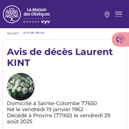
Aller
au
contenu
Menu
principal
princi
Fil
Avis de décès
Accueil
d'Ariane
Avis de décès Laurent
KINT
Domicilié à Sainte-Colombe 77650
Né le vendredi 19 janvier 1962
Décédé à Provins (77160) le vendredi 29
août 2025