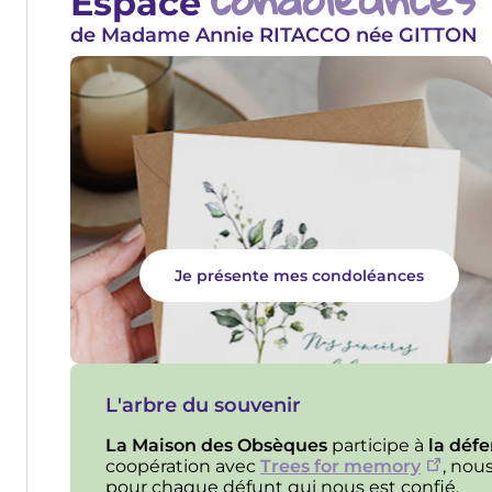
Espace
de Madame Annie RITACCO née GITTON
Je présente mes condoléances
L'arbre du souvenir
La Maison des Obsèques
participe à
la déf
coopération avec
Trees for memory
, nou
pour chaque défunt qui nous est confié.