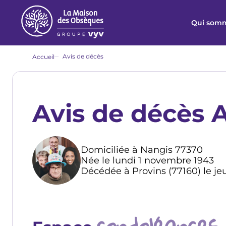
Aller
au
Qui somm
contenu
principal
Fil
Avis de décès
Accueil
d'Ariane
Avis de décès
Domiciliée à Nangis 77370
Née le lundi 1 novembre 1943
Décédée à Provins (77160) le je
condoléances