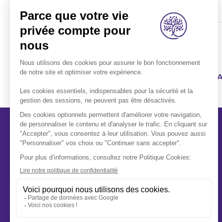
1ER RÉSEAU FUNÉRAIRE FR
A propos
Qui sommes-nous ?
Notre mission
Nos conseils
Nos engagements
Nous rejoindre