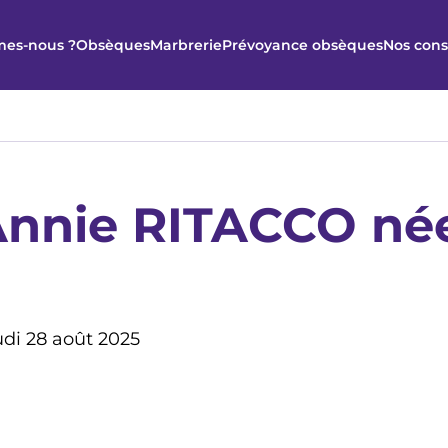
es-nous ?
Obsèques
Marbrerie
Prévoyance obsèques
Nos cons
 Annie RITACCO n
udi 28 août 2025