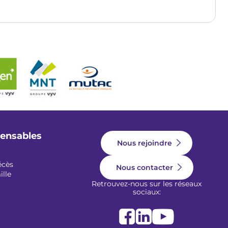
pensables
Nous rejoindre
écès
Nous contacter
ille
Retrouvez-nous sur les réseaux
sociaux: