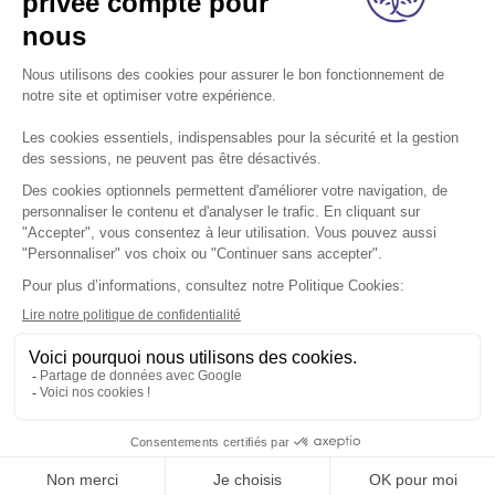
A propos
Nos métiers
Les indispensables
Nous rejoindre
Nous contacter
Retrouvez-nous sur les réseaux sociaux:
Footer
légal
Mentions légales
Données personnelles
Cookies