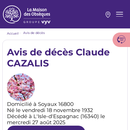
Aller
au
contenu
Menu
principal
princi
Fil
Avis de décès
Accueil
d'Ariane
Avis de décès Claude
CAZALIS
Domicilié à Soyaux 16800
Né le vendredi 18 novembre 1932
Décédé à L'Isle-d'Espagnac (16340) le
mercredi 27 août 2025