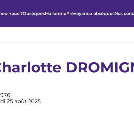
es-nous ?
Obsèques
Marbrerie
Prévoyance obsèques
Nos cons
 Charlotte DROMI
1976
di 25 août 2025