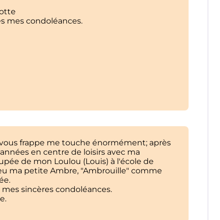
otte
es mes condoléances.
i vous frappe me touche énormément; après
rs années en centre de loisirs avec ma
cupée de mon Loulou (Louis) à l'école de
 eu ma petite Ambre, "Ambrouille" comme
ée.
r mes sincères condoléances.
e.