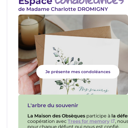
Espace
de Madame Charlotte DROMIGNY
Je présente mes condoléances
L'arbre du souvenir
La Maison des Obsèques
participe à
la déf
coopération avec
Trees for memory
, nou
pour chaque défunt qui nous est confié.