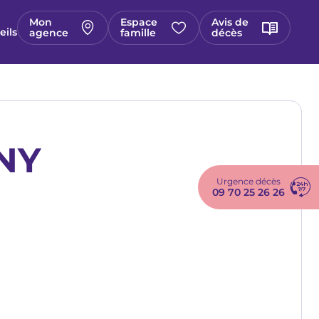
Mon
Espace
Avis de
eils
agence
famille
décès
GNY
Urgence décès
09 70 25 26 26