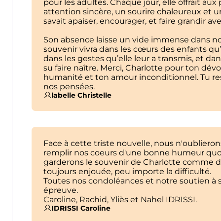
pour les adultes. Chaque jour, elle offrait aux
attention sincère, un sourire chaleureux et un
savait apaiser, encourager, et faire grandir av
Son absence laisse un vide immense dans no
souvenir vivra dans les cœurs des enfants qu
dans les gestes qu’elle leur a transmis, et dans
su faire naître. Merci, Charlotte pour ton dé
humanité et ton amour inconditionnel. Tu re
nos pensées.
labelle Christelle
Face à cette triste nouvelle, nous n'oublieron
remplir nos coeurs d'une bonne humeur quo
garderons le souvenir de Charlotte comme 
toujours enjouée, peu importe la difficulté.
Toutes nos condoléances et notre soutien à s
épreuve.
Caroline, Rachid, Yliès et Nahel IDRISSI.
IDRISSI Caroline