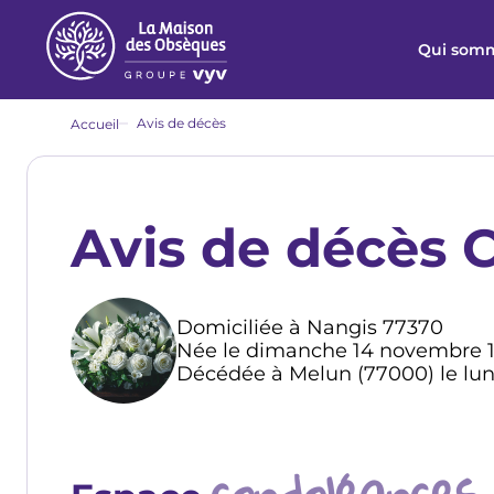
Aller
au
Qui somm
contenu
principal
Fil
Avis de décès
Accueil
d'Ariane
Avis de décès
Domiciliée à Nangis 77370
Née le dimanche 14 novembre 
Décédée à Melun (77000) le lun
condoléances