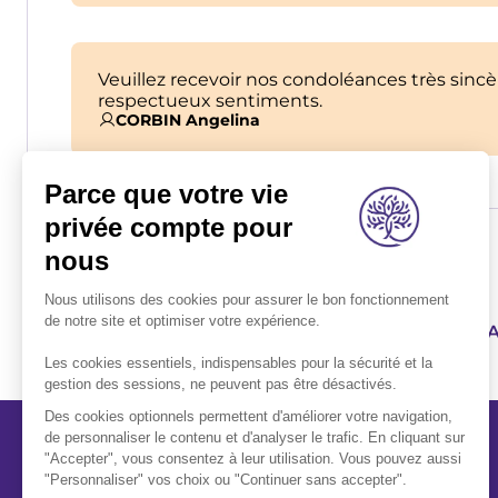
Veuillez recevoir nos condoléances très sincè
respectueux sentiments.
CORBIN Angelina
1ER RÉSEAU FUNÉRAIRE FR
A propos
Qui sommes-nous ?