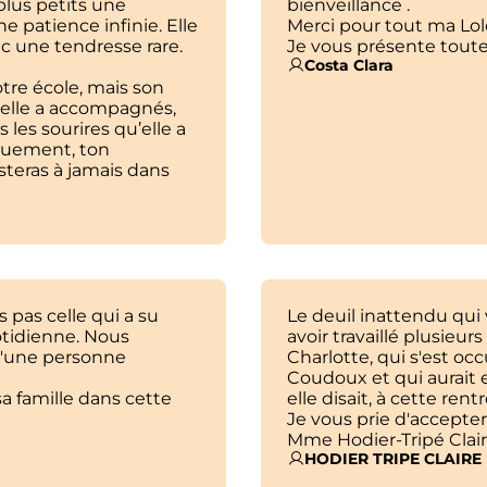
 plus petits une
bienveillance .
e patience infinie. Elle
Merci pour tout ma Lol
ec une tendresse rare.
Je vous présente tout
Costa Clara
tre école, mais son
’elle a accompagnés,
 les sourires qu’elle a
vouement, ton
steras à jamais dans
s pas celle qui a su
Le deuil inattendu qu
tidienne. Nous
avoir travaillé plusieu
d'une personne
Charlotte, qui s'est oc
Coudoux et qui aurait
a famille dans cette
elle disait, à cette rentr
Je vous prie d'accepte
Mme Hodier-Tripé Clair
HODIER TRIPE CLAIRE