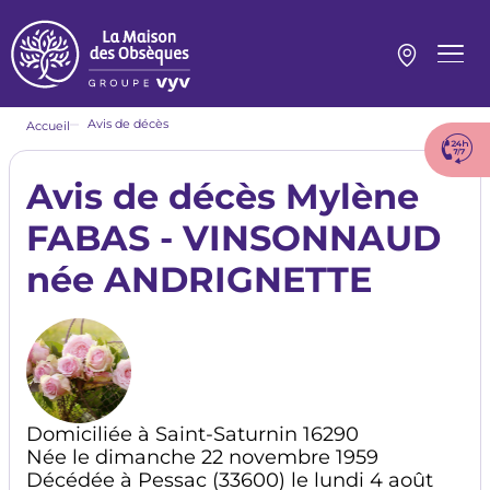
Aller
au
contenu
Menu
principal
princi
Fil
Avis de décès
Accueil
d'Ariane
Avis de décès Mylène
FABAS - VINSONNAUD
née ANDRIGNETTE
Domiciliée à Saint-Saturnin 16290
Née le dimanche 22 novembre 1959
Décédée à Pessac (33600) le lundi 4 août