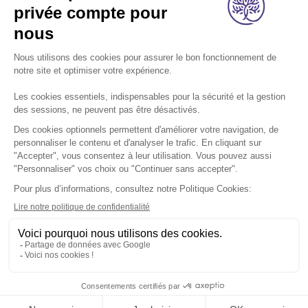
A propos
Nos métiers
Les indispensables
Nous rejoindre
Nous contacter
Retrouvez-nous sur les réseaux sociaux:
Footer
légal
Mentions légales
Données personnelles
Cookies