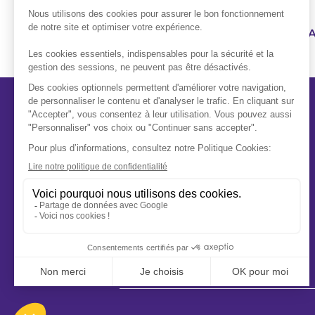
1ER RÉSEAU FUNÉRAIRE FR
A propos
Qui sommes-nous ?
Notre mission
Nos conseils
Nos engagements
Nous rejoindre
Footer
légal