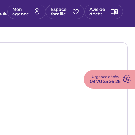
Mon
Espace
Avis de
eils
agence
famille
décès
Urgence décès
09 70 25 26 26