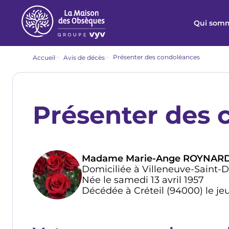
Aller
au
Qui somm
contenu
principal
Fil
Présenter des condoléances
Accueil
Avis de décès
d'Ariane
Présenter des 
Madame Marie-Ange ROYNARD
Domiciliée à Villeneuve-Saint-
Née le samedi 13 avril 1957
Décédée à Créteil (94000) le jeud