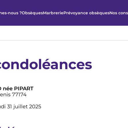
es-nous ?
Obsèques
Marbrerie
Prévoyance obsèques
Nos cons
condoléances
 née PIPART
Denis 77174
i 31 juillet 2025