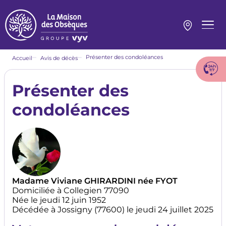
Aller
au
contenu
Menu
principal
princi
Fil
Présenter des condoléances
Accueil
Avis de décès
d'Ariane
Présenter des
condoléances
Madame Viviane GHIRARDINI née FYOT
Domiciliée à Collegien 77090
Née le jeudi 12 juin 1952
Décédée à Jossigny (77600) le jeudi 24 juillet 2025