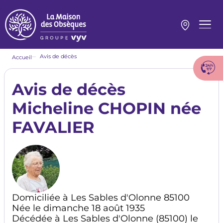
Aller
au
contenu
Menu
principal
princi
Fil
Avis de décès
Accueil
d'Ariane
Avis de décès
Micheline CHOPIN née
FAVALIER
Domiciliée à Les Sables d'Olonne 85100
Née le dimanche 18 août 1935
Décédée à Les Sables d'Olonne (85100) le