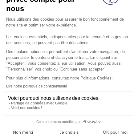
A propos
Nos métiers
Les indispensables
Nous rejoindre
Nous contacter
Retrouvez-nous sur les réseaux sociaux:
Footer
légal
Mentions légales
Données personnelles
Cookies